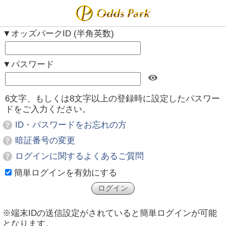
▼オッズパークID (半角英数)
▼パスワード
6文字、もしくは8文字以上の登録時に設定したパスワー
ドをご入力ください。
ID・パスワードをお忘れの方
暗証番号の変更
ログインに関するよくあるご質問
簡単ログインを有効にする
※端末IDの送信設定がされていると簡単ログインが可能
となります。