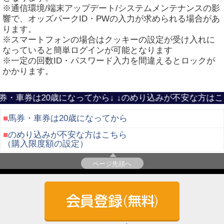
※通信環境/端末アップデート/システムメンテナンスの影
響で、オッズパークID・PWの入力が求められる場合があ
ります。
※スマートフォンの場合はクッキーの設定が受け入れに
なっていると簡単ログインが可能となります
※一定の回数ID・パスワード入力を間違えるとロックが
かかります。
券・車券は20歳になってから↓ ↓のめり込みが不安な方はこ
■
馬券・車券は20歳になってから
■
のめり込みが不安な方はこちら
（購入限度額の設定）
ページ先頭へ