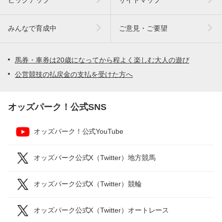
ピックアップ
サイトマップ
みんなで育成中
ご意見・ご要望
馬券・車券は20歳になってから程よく楽しむ大人の遊び
公営競技の払戻金の支払を受けた方へ
オッズパーク！公式SNS
オッズパーク！公式YouTube
オッズパーク公式X（Twitter）地方競馬
オッズパーク公式X（Twitter）競輪
オッズパーク公式X（Twitter）オートレース