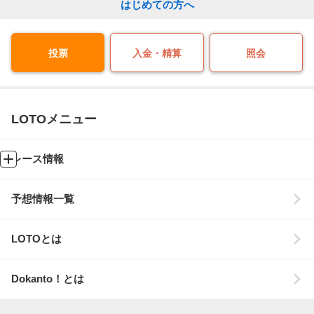
はじめての方へ
投票
入金・精算
照会
LOTOメニュー
レース情報
予想情報一覧
LOTOとは
Dokanto！とは