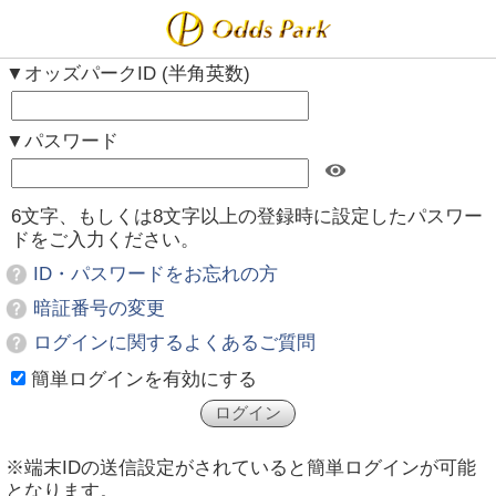
▼オッズパークID (半角英数)
▼パスワード
6文字、もしくは8文字以上の登録時に設定したパスワー
ドをご入力ください。
ID・パスワードをお忘れの方
暗証番号の変更
ログインに関するよくあるご質問
簡単ログインを有効にする
※端末IDの送信設定がされていると簡単ログインが可能
となります。