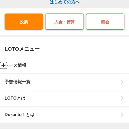
はじめての方へ
投票
入金・精算
照会
LOTOメニュー
レース情報
予想情報一覧
LOTOとは
Dokanto！とは