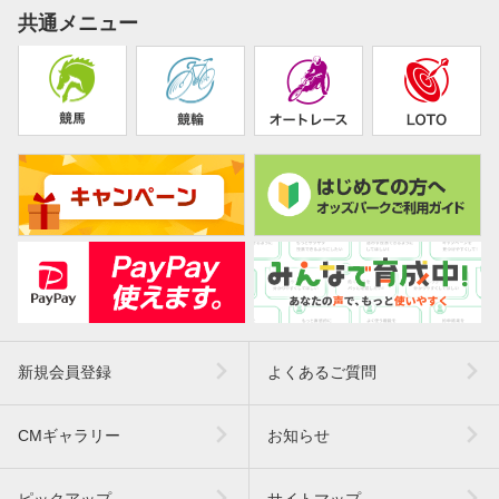
共通メニュー
新規会員登録
よくあるご質問
CMギャラリー
お知らせ