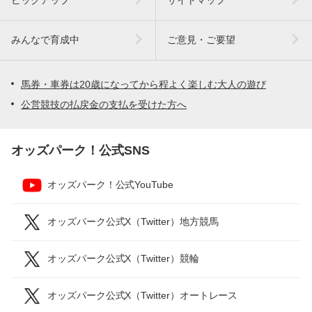
ピックアップ
サイトマップ
みんなで育成中
ご意見・ご要望
馬券・車券は20歳になってから程よく楽しむ大人の遊び
公営競技の払戻金の支払を受けた方へ
オッズパーク！公式SNS
オッズパーク！公式YouTube
オッズパーク公式X（Twitter）地方競馬
オッズパーク公式X（Twitter）競輪
オッズパーク公式X（Twitter）オートレース