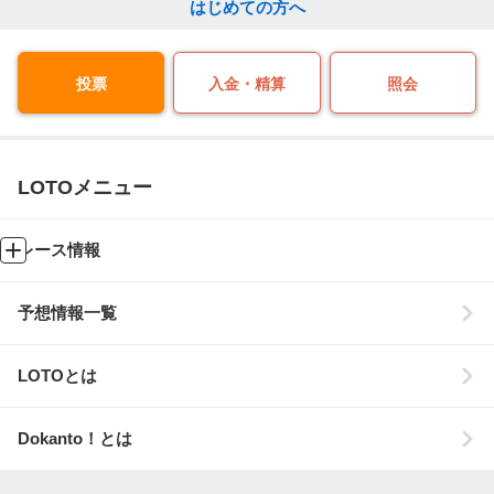
はじめての方へ
投票
入金・精算
照会
LOTOメニュー
レース情報
予想情報一覧
LOTOとは
Dokanto！とは