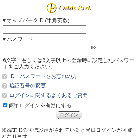
▼オッズパークID (半角英数)
▼パスワード
6文字、もしくは8文字以上の登録時に設定したパスワー
ドをご入力ください。
ID・パスワードをお忘れの方
暗証番号の変更
ログインに関するよくあるご質問
簡単ログインを有効にする
※端末IDの送信設定がされていると簡単ログインが可能
となります。