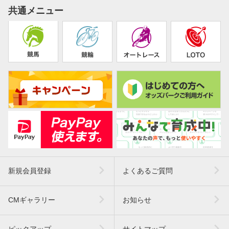
共通メニュー
新規会員登録
よくあるご質問
CMギャラリー
お知らせ