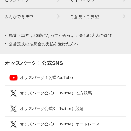
ピックアップ
サイトマップ
みんなで育成中
ご意見・ご要望
馬券・車券は20歳になってから程よく楽しむ大人の遊び
公営競技の払戻金の支払を受けた方へ
オッズパーク！公式SNS
オッズパーク！公式YouTube
オッズパーク公式X（Twitter）地方競馬
オッズパーク公式X（Twitter）競輪
オッズパーク公式X（Twitter）オートレース