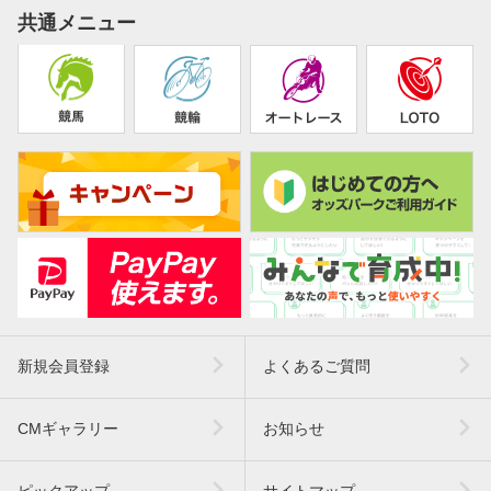
共通メニュー
新規会員登録
よくあるご質問
CMギャラリー
お知らせ