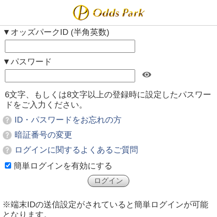
▼オッズパークID (半角英数)
▼パスワード
6文字、もしくは8文字以上の登録時に設定したパスワー
ドをご入力ください。
ID・パスワードをお忘れの方
暗証番号の変更
ログインに関するよくあるご質問
簡単ログインを有効にする
※端末IDの送信設定がされていると簡単ログインが可能
となります。