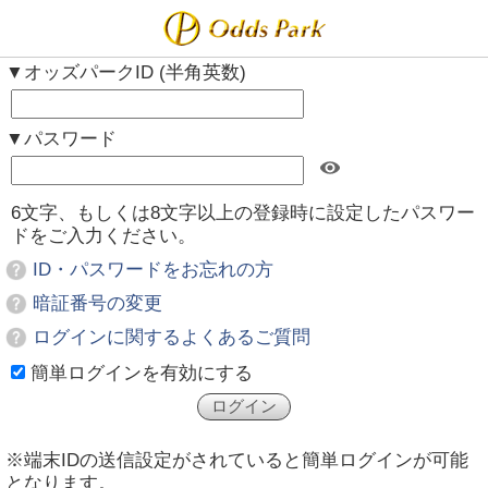
▼オッズパークID (半角英数)
▼パスワード
6文字、もしくは8文字以上の登録時に設定したパスワー
ドをご入力ください。
ID・パスワードをお忘れの方
暗証番号の変更
ログインに関するよくあるご質問
簡単ログインを有効にする
※端末IDの送信設定がされていると簡単ログインが可能
となります。