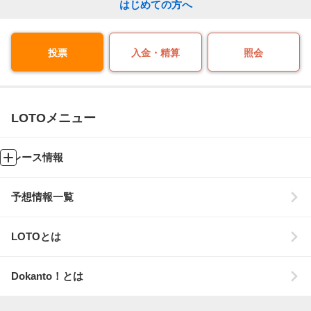
はじめての方へ
投票
入金・精算
照会
LOTOメニュー
レース情報
予想情報一覧
LOTOとは
Dokanto！とは