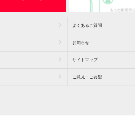
よくあるご質問
お知らせ
サイトマップ
ご意見・ご要望