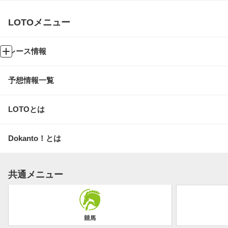
LOTOメニュー
レース情報
予想情報一覧
LOTOとは
Dokanto！とは
共通メニュー