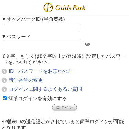
▼オッズパークID (半角英数)
▼パスワード
6文字、もしくは8文字以上の登録時に設定したパスワー
ドをご入力ください。
ID・パスワードをお忘れの方
暗証番号の変更
ログインに関するよくあるご質問
簡単ログインを有効にする
※端末IDの送信設定がされていると簡単ログインが可能
となります。