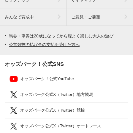
ピックアップ
サイトマップ
みんなで育成中
ご意見・ご要望
馬券・車券は20歳になってから程よく楽しむ大人の遊び
公営競技の払戻金の支払を受けた方へ
オッズパーク！公式SNS
オッズパーク！公式YouTube
オッズパーク公式X（Twitter）地方競馬
オッズパーク公式X（Twitter）競輪
オッズパーク公式X（Twitter）オートレース