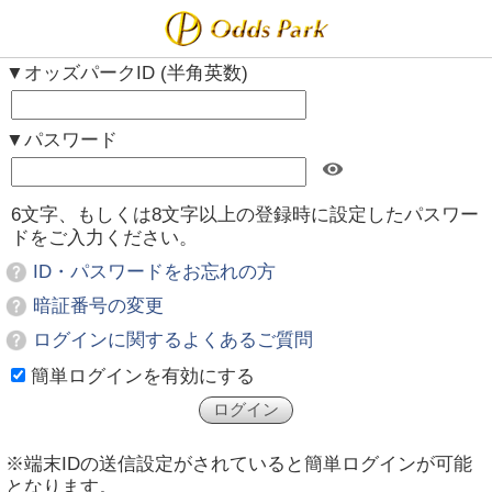
▼オッズパークID (半角英数)
▼パスワード
6文字、もしくは8文字以上の登録時に設定したパスワー
ドをご入力ください。
ID・パスワードをお忘れの方
暗証番号の変更
ログインに関するよくあるご質問
簡単ログインを有効にする
※端末IDの送信設定がされていると簡単ログインが可能
となります。