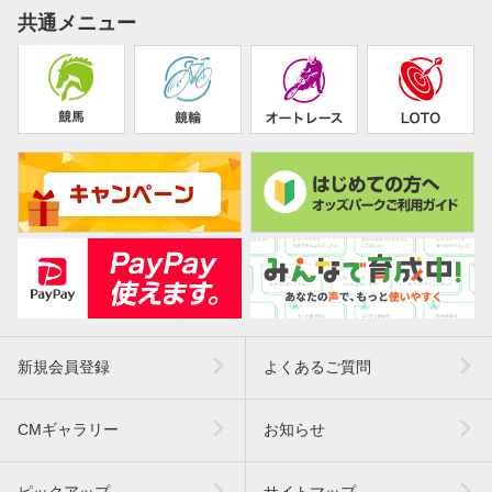
共通メニュー
新規会員登録
よくあるご質問
CMギャラリー
お知らせ