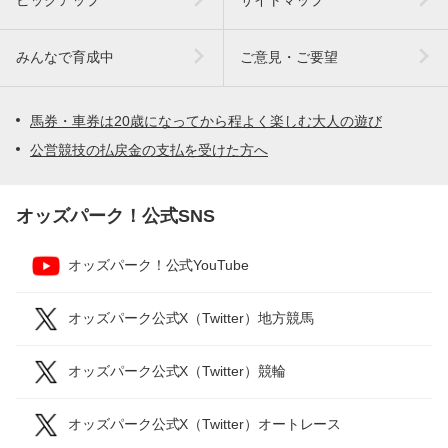
ピックアップ
サイトマップ
みんなで育成中
ご意見・ご要望
馬券・車券は20歳になってから程よく楽しむ大人の遊び
公営競技の払戻金の支払を受けた方へ
オッズパーク！公式SNS
オッズパーク！公式YouTube
オッズパーク公式X（Twitter）地方競馬
オッズパーク公式X（Twitter）競輪
オッズパーク公式X（Twitter）オートレース