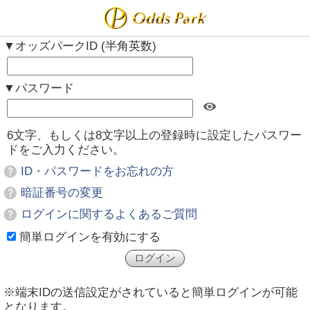
▼オッズパークID (半角英数)
▼パスワード
6文字、もしくは8文字以上の登録時に設定したパスワー
ドをご入力ください。
ID・パスワードをお忘れの方
暗証番号の変更
ログインに関するよくあるご質問
簡単ログインを有効にする
※端末IDの送信設定がされていると簡単ログインが可能
となります。