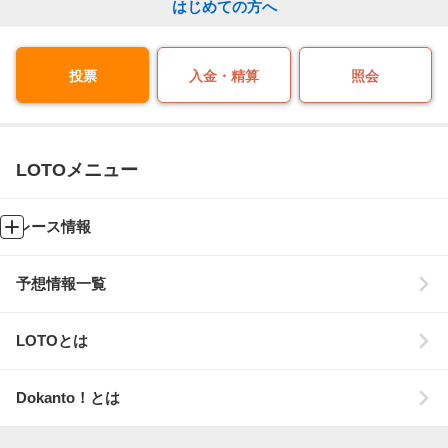
はじめての方へ
投票
入金・精算
照会
LOTOメニュー
レース情報
予想情報一覧
LOTOとは
Dokanto！とは