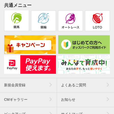
共通メニュー
新規会員登録
よくあるご質問
CMギャラリー
お知らせ