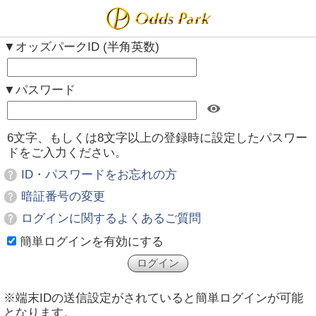
▼オッズパークID (半角英数)
▼パスワード
6文字、もしくは8文字以上の登録時に設定したパスワー
ドをご入力ください。
ID・パスワードをお忘れの方
暗証番号の変更
ログインに関するよくあるご質問
簡単ログインを有効にする
※端末IDの送信設定がされていると簡単ログインが可能
となります。