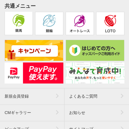
共通メニュー
新規会員登録
よくあるご質問
CMギャラリー
お知らせ