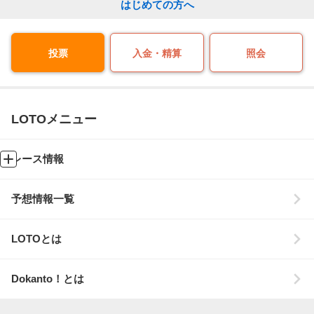
はじめての方へ
投票
入金・精算
照会
LOTOメニュー
レース情報
予想情報一覧
LOTOとは
Dokanto！とは