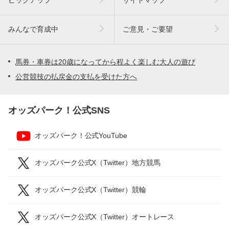
ピックアップ
サイトマップ
みんなで育成中
ご意見・ご要望
馬券・車券は20歳になってから程よく楽しむ大人の遊び
公営競技の払戻金の支払を受けた方へ
オッズパーク！公式SNS
オッズパーク！公式YouTube
オッズパーク公式X（Twitter）地方競馬
オッズパーク公式X（Twitter）競輪
オッズパーク公式X（Twitter）オートレース