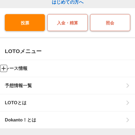
はじめての方へ
投票
入金・精算
照会
LOTOメニュー
レース情報
予想情報一覧
LOTOとは
Dokanto！とは