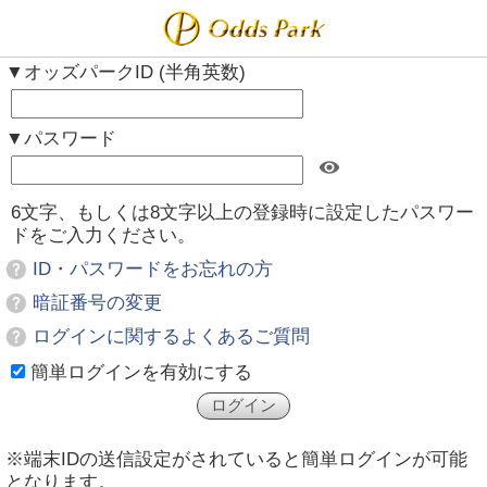
▼オッズパークID (半角英数)
▼パスワード
6文字、もしくは8文字以上の登録時に設定したパスワー
ドをご入力ください。
ID・パスワードをお忘れの方
暗証番号の変更
ログインに関するよくあるご質問
簡単ログインを有効にする
※端末IDの送信設定がされていると簡単ログインが可能
となります。