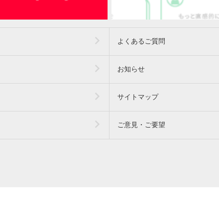
よくあるご質問
お知らせ
サイトマップ
ご意見・ご要望