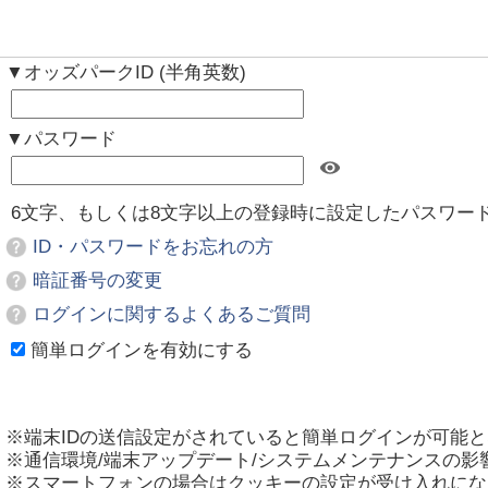
▼オッズパークID (半角英数)
▼パスワード
6文字、もしくは8文字以上の登録時に設定したパスワー
ID・パスワードをお忘れの方
暗証番号の変更
ログインに関するよくあるご質問
簡単ログインを有効にする
※端末IDの送信設定がされていると簡単ログインが可能
※通信環境/端末アップデート/システムメンテナンスの影
※スマートフォンの場合はクッキーの設定が受け入れにな