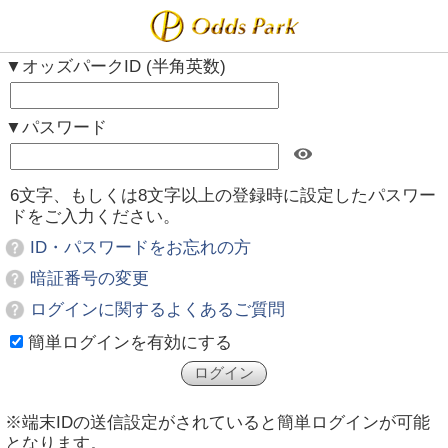
▼オッズパークID (半角英数)
▼パスワード
6文字、もしくは8文字以上の登録時に設定したパスワー
ドをご入力ください。
ID・パスワードをお忘れの方
暗証番号の変更
ログインに関するよくあるご質問
簡単ログインを有効にする
※端末IDの送信設定がされていると簡単ログインが可能
となります。