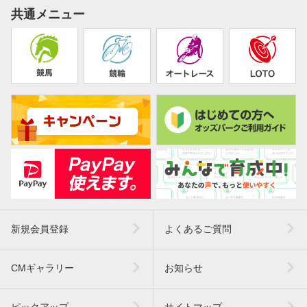
共通メニュー
新規会員登録
よくあるご質問
CMギャラリー
お知らせ