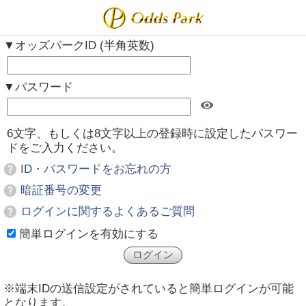
▼オッズパークID (半角英数)
▼パスワード
6文字、もしくは8文字以上の登録時に設定したパスワー
ドをご入力ください。
ID・パスワードをお忘れの方
暗証番号の変更
ログインに関するよくあるご質問
簡単ログインを有効にする
※端末IDの送信設定がされていると簡単ログインが可能
となります。