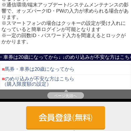
※通信環境/端末アップデート/システムメンテナンスの影
響で、オッズパークID・PWの入力が求められる場合があ
ります。
※スマートフォンの場合はクッキーの設定が受け入れに
なっていると簡単ログインが可能となります
※一定の回数ID・パスワード入力を間違えるとロックが
かかります。
・車券は20歳になってから↓ ↓のめり込みが不安な方はこち
■
馬券・車券は20歳になってから
■
のめり込みが不安な方はこちら
（購入限度額の設定）
ページ先頭へ