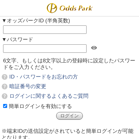
▼オッズパークID (半角英数)
▼パスワード
6文字、もしくは8文字以上の登録時に設定したパスワー
ドをご入力ください。
ID・パスワードをお忘れの方
暗証番号の変更
ログインに関するよくあるご質問
簡単ログインを有効にする
※端末IDの送信設定がされていると簡単ログインが可能
となります。