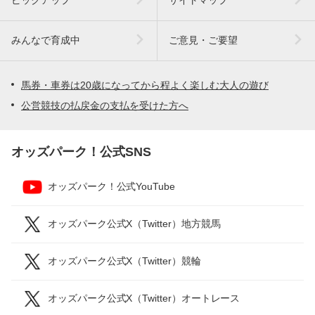
ピックアップ
サイトマップ
みんなで育成中
ご意見・ご要望
馬券・車券は20歳になってから程よく楽しむ大人の遊び
公営競技の払戻金の支払を受けた方へ
オッズパーク！公式SNS
オッズパーク！公式YouTube
オッズパーク公式X（Twitter）地方競馬
オッズパーク公式X（Twitter）競輪
オッズパーク公式X（Twitter）オートレース