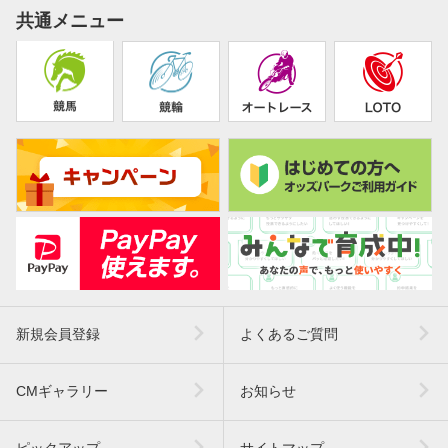
共通メニュー
新規会員登録
よくあるご質問
CMギャラリー
お知らせ