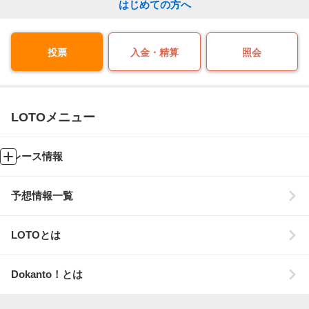
はじめての方へ
投票
入金・精算
照会
LOTOメニュー
レース情報
予想情報一覧
LOTOとは
Dokanto！とは