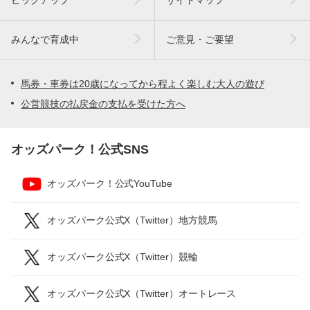
ピックアップ
サイトマップ
みんなで育成中
ご意見・ご要望
馬券・車券は20歳になってから程よく楽しむ大人の遊び
公営競技の払戻金の支払を受けた方へ
オッズパーク！公式SNS
オッズパーク！公式YouTube
オッズパーク公式X（Twitter）地方競馬
オッズパーク公式X（Twitter）競輪
オッズパーク公式X（Twitter）オートレース