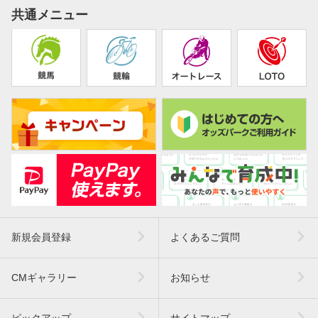
共通メニュー
新規会員登録
よくあるご質問
CMギャラリー
お知らせ