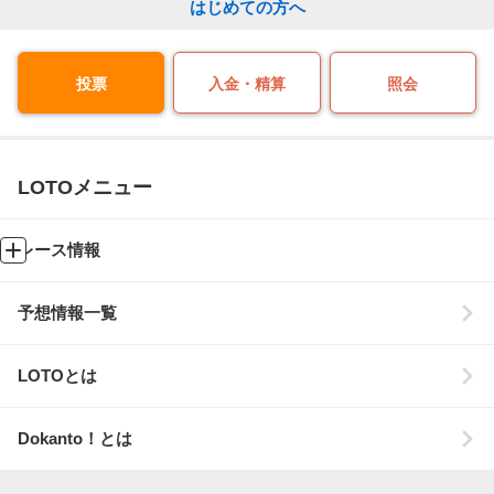
はじめての方へ
投票
入金・精算
照会
LOTOメニュー
レース情報
予想情報一覧
LOTOとは
Dokanto！とは