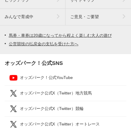
ピックアップ
サイトマップ
みんなで育成中
ご意見・ご要望
馬券・車券は20歳になってから程よく楽しむ大人の遊び
公営競技の払戻金の支払を受けた方へ
オッズパーク！公式SNS
オッズパーク！公式YouTube
オッズパーク公式X（Twitter）地方競馬
オッズパーク公式X（Twitter）競輪
オッズパーク公式X（Twitter）オートレース