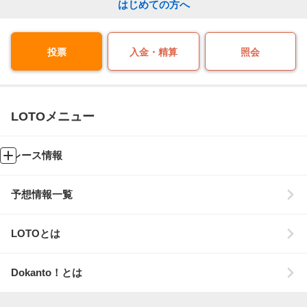
はじめての方へ
投票
入金・精算
照会
LOTOメニュー
レース情報
予想情報一覧
LOTOとは
Dokanto！とは