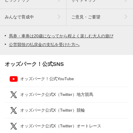
ピックアップ
サイトマップ
みんなで育成中
ご意見・ご要望
馬券・車券は20歳になってから程よく楽しむ大人の遊び
公営競技の払戻金の支払を受けた方へ
オッズパーク！公式SNS
オッズパーク！公式YouTube
オッズパーク公式X（Twitter）地方競馬
オッズパーク公式X（Twitter）競輪
オッズパーク公式X（Twitter）オートレース