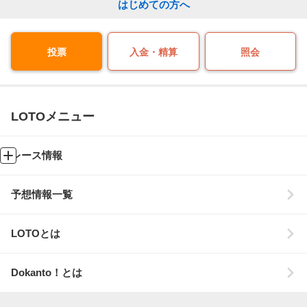
はじめての方へ
投票
入金・精算
照会
LOTOメニュー
レース情報
予想情報一覧
LOTOとは
Dokanto！とは