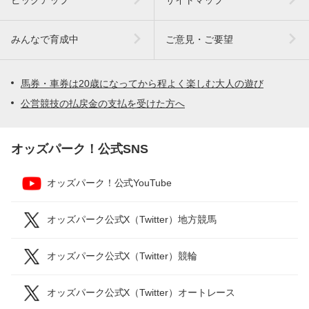
ピックアップ
サイトマップ
みんなで育成中
ご意見・ご要望
馬券・車券は20歳になってから程よく楽しむ大人の遊び
公営競技の払戻金の支払を受けた方へ
オッズパーク！公式SNS
オッズパーク！公式YouTube
オッズパーク公式X（Twitter）地方競馬
オッズパーク公式X（Twitter）競輪
オッズパーク公式X（Twitter）オートレース