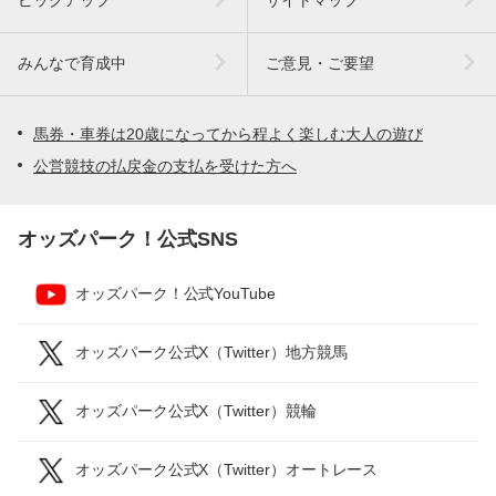
ピックアップ
サイトマップ
みんなで育成中
ご意見・ご要望
馬券・車券は20歳になってから程よく楽しむ大人の遊び
公営競技の払戻金の支払を受けた方へ
オッズパーク！公式SNS
オッズパーク！公式YouTube
オッズパーク公式X（Twitter）地方競馬
オッズパーク公式X（Twitter）競輪
オッズパーク公式X（Twitter）オートレース