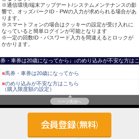
※通信環境/端末アップデート/システムメンテナンスの影
響で、オッズパークID・PWの入力が求められる場合があ
ります。
※スマートフォンの場合はクッキーの設定が受け入れに
なっていると簡単ログインが可能となります
※一定の回数ID・パスワード入力を間違えるとロックが
かかります。
券・車券は20歳になってから↓ ↓のめり込みが不安な方はこ
■
馬券・車券は20歳になってから
■
のめり込みが不安な方はこちら
（購入限度額の設定）
ページ先頭へ