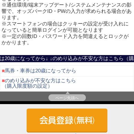
※通信環境/端末アップデート/システムメンテナンスの影
響で、オッズパークID・PWの入力が求められる場合があ
ります。
※スマートフォンの場合はクッキーの設定が受け入れに
なっていると簡単ログインが可能となります
※一定の回数ID・パスワード入力を間違えるとロックが
かかります。
20歳になってから↓ ↓のめり込みが不安な方はこちら（購
■
馬券・車券は20歳になってから
■
のめり込みが不安な方はこちら
（購入限度額の設定）
ページ先頭へ