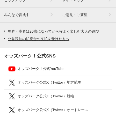
ピックアップ
サイトマップ
みんなで育成中
ご意見・ご要望
馬券・車券は20歳になってから程よく楽しむ大人の遊び
公営競技の払戻金の支払を受けた方へ
オッズパーク！公式SNS
オッズパーク！公式YouTube
オッズパーク公式X（Twitter）地方競馬
オッズパーク公式X（Twitter）競輪
オッズパーク公式X（Twitter）オートレース