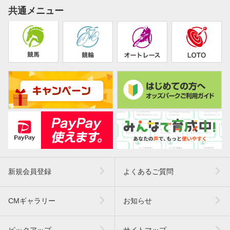
共通メニュー
新規会員登録
よくあるご質問
CMギャラリー
お知らせ