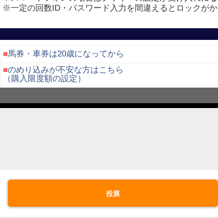
※一定の回数ID・パスワード入力を間違えるとロックが
■
馬券・車券は20歳になってから
■
のめり込みが不安な方はこちら
（購入限度額の設定）
投票