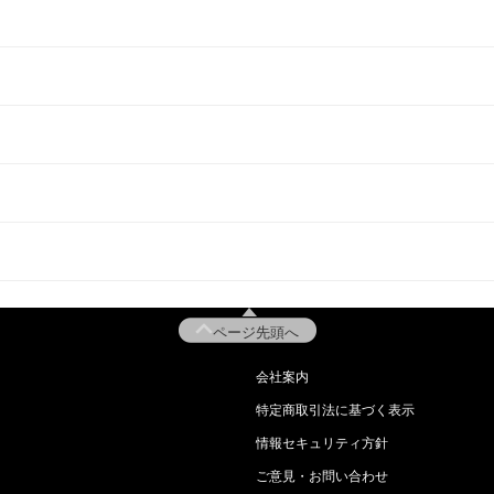
ページ先頭へ
会社案内
特定商取引法に基づく表示
情報セキュリティ方針
ご意見・お問い合わせ