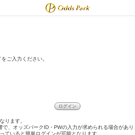
ドをご入力ください。
となります。
響で、オッズパークID・PWの入力が求められる場合があり
っていると簡単ログインが可能となります