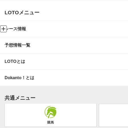
LOTOメニュー
レース情報
予想情報一覧
LOTOとは
Dokanto！とは
共通メニュー