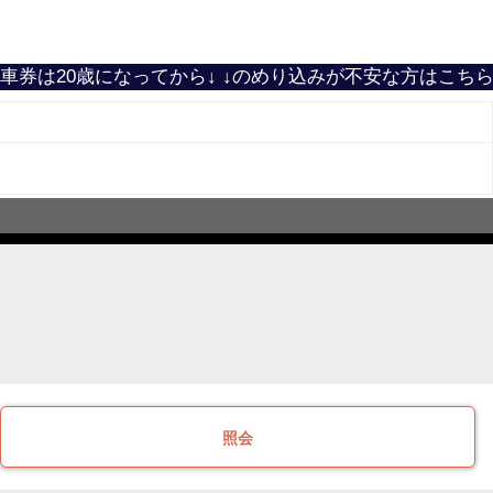
券は20歳になってから↓ ↓のめり込みが不安な方はこちら（
照会