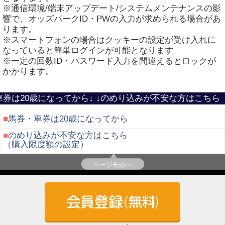
※通信環境/端末アップデート/システムメンテナンスの影
響で、オッズパークID・PWの入力が求められる場合があ
ります。
※スマートフォンの場合はクッキーの設定が受け入れに
なっていると簡単ログインが可能となります
※一定の回数ID・パスワード入力を間違えるとロックが
かかります。
券は20歳になってから↓ ↓のめり込みが不安な方はこちら（
■
馬券・車券は20歳になってから
■
のめり込みが不安な方はこちら
（購入限度額の設定）
ページ先頭へ