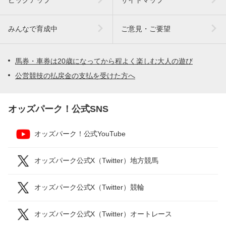
ピックアップ
サイトマップ
みんなで育成中
ご意見・ご要望
馬券・車券は20歳になってから程よく楽しむ大人の遊び
公営競技の払戻金の支払を受けた方へ
オッズパーク！公式SNS
オッズパーク！公式YouTube
オッズパーク公式X（Twitter）地方競馬
オッズパーク公式X（Twitter）競輪
オッズパーク公式X（Twitter）オートレース