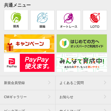
共通メニュー
新規会員登録
よくあるご質問
CMギャラリー
お知らせ