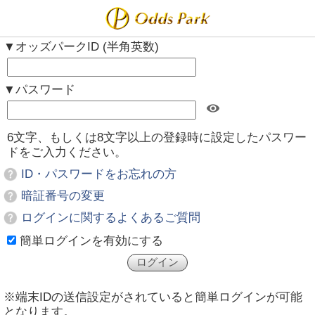
▼オッズパークID (半角英数)
▼パスワード
6文字、もしくは8文字以上の登録時に設定したパスワー
ドをご入力ください。
ID・パスワードをお忘れの方
暗証番号の変更
ログインに関するよくあるご質問
簡単ログインを有効にする
※端末IDの送信設定がされていると簡単ログインが可能
となります。