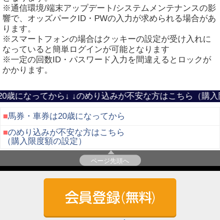
※通信環境/端末アップデート/システムメンテナンスの影
響で、オッズパークID・PWの入力が求められる場合があ
ります。
※スマートフォンの場合はクッキーの設定が受け入れに
なっていると簡単ログインが可能となります
※一定の回数ID・パスワード入力を間違えるとロックが
かかります。
0歳になってから↓ ↓のめり込みが不安な方はこちら（購入
■
馬券・車券は20歳になってから
■
のめり込みが不安な方はこちら
（購入限度額の設定）
ページ先頭へ