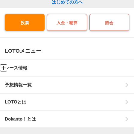
はじめての方へ
投票
入金・精算
照会
LOTOメニュー
レース情報
予想情報一覧
LOTOとは
Dokanto！とは