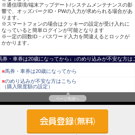
※通信環境/端末アップデート/システムメンテナンスの影
響で、オッズパークID・PWの入力が求められる場合があ
ります。
※スマートフォンの場合はクッキーの設定が受け入れに
なっていると簡単ログインが可能となります
※一定の回数ID・パスワード入力を間違えるとロックが
かかります。
馬券・車券は20歳になってから↓ ↓のめり込みが不安な方は
■
馬券・車券は20歳になってから
■
のめり込みが不安な方はこちら
（購入限度額の設定）
ページ先頭へ