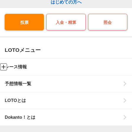
はじめての方へ
投票
入金・精算
照会
LOTOメニュー
レース情報
予想情報一覧
LOTOとは
Dokanto！とは