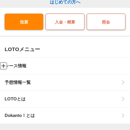
はじめての方へ
投票
入金・精算
照会
LOTOメニュー
レース情報
予想情報一覧
LOTOとは
Dokanto！とは