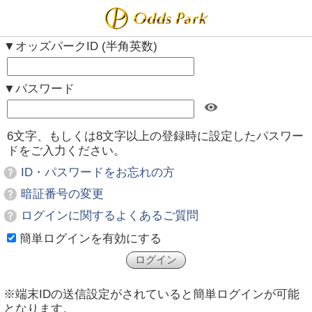
▼オッズパークID (半角英数)
▼パスワード
6文字、もしくは8文字以上の登録時に設定したパスワー
ドをご入力ください。
ID・パスワードをお忘れの方
暗証番号の変更
ログインに関するよくあるご質問
簡単ログインを有効にする
※端末IDの送信設定がされていると簡単ログインが可能
となります。