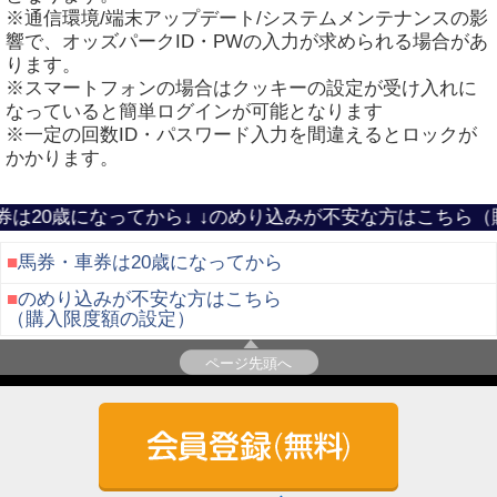
※通信環境/端末アップデート/システムメンテナンスの影
響で、オッズパークID・PWの入力が求められる場合があ
ります。
※スマートフォンの場合はクッキーの設定が受け入れに
なっていると簡単ログインが可能となります
※一定の回数ID・パスワード入力を間違えるとロックが
かかります。
は20歳になってから↓ ↓のめり込みが不安な方はこちら（
■
馬券・車券は20歳になってから
■
のめり込みが不安な方はこちら
（購入限度額の設定）
ページ先頭へ