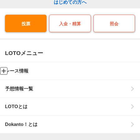
はじめての方へ
投票
入金・精算
照会
LOTOメニュー
レース情報
予想情報一覧
LOTOとは
Dokanto！とは