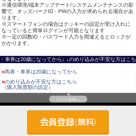
※通信環境/端末アップデート/システムメンテナンスの影
響で、オッズパークID・PWの入力が求められる場合があ
ります。
※スマートフォンの場合はクッキーの設定が受け入れに
なっていると簡単ログインが可能となります
※一定の回数ID・パスワード入力を間違えるとロックが
かかります。
・車券は20歳になってから↓ ↓のめり込みが不安な方はこち
■
馬券・車券は20歳になってから
■
のめり込みが不安な方はこちら
（購入限度額の設定）
ページ先頭へ