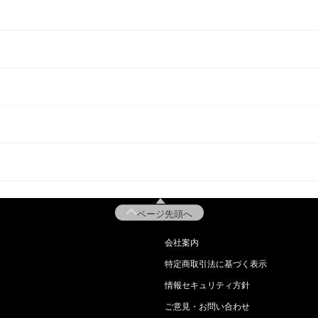
ページ先頭へ
会社案内
特定商取引法に基づく表示
情報セキュリティ方針
ご意見・お問い合わせ