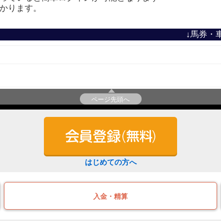
かかります。
↓馬券・車券は
ページ先頭へ
はじめての方へ
入金・精算