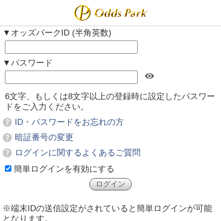
▼オッズパークID (半角英数)
▼パスワード
6文字、もしくは8文字以上の登録時に設定したパスワー
ドをご入力ください。
ID・パスワードをお忘れの方
暗証番号の変更
ログインに関するよくあるご質問
簡単ログインを有効にする
※端末IDの送信設定がされていると簡単ログインが可能
となります。