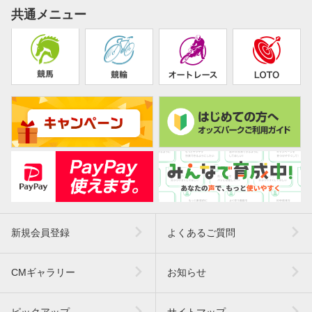
共通メニュー
新規会員登録
よくあるご質問
CMギャラリー
お知らせ