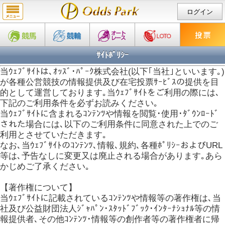
ログイン
ｻｲﾄﾎﾟﾘｼｰ
当ｳｪﾌﾞｻｲﾄは､ｵｯｽﾞ･ﾊﾟｰｸ株式会社(以下｢当社｣といいます｡)
が各種公営競技の情報提供及び在宅投票ｻｰﾋﾞｽの提供を目
的として運営しております｡当ｳｪﾌﾞｻｲﾄをご利用の際には､
下記のご利用条件を必ずお読みください｡
当ｳｪﾌﾞｻｲﾄに含まれるｺﾝﾃﾝﾂや情報を閲覧･使用･ﾀﾞｳﾝﾛｰﾄﾞ
された場合には､以下のご利用条件に同意された上でのご
利用とさせていただきます｡
なお､当ｳｪﾌﾞｻｲﾄのｺﾝﾃﾝﾂ､情報､規約､各種ﾎﾟﾘｼｰおよびURL
等は､予告なしに変更又は廃止される場合があります｡あら
かじめご了承ください｡
【著作権について】
当ｳｪﾌﾞｻｲﾄに記載されているｺﾝﾃﾝﾂや情報等の著作権は､当
社及び公益財団法人ｼﾞｬﾊﾟﾝ･ｽﾀｯﾄﾞﾌﾞｯｸ･ｲﾝﾀｰﾅｼｮﾅﾙ等の情
報提供者､その他ｺﾝﾃﾝﾂ･情報等の創作者等の著作権者に帰