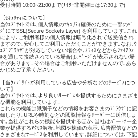
受付時間 10:00~21:00まで(ﾅｲﾀｰ非開催日は17:30まで)
【ｾｷｭﾘﾃｨについて】
当ｳｪﾌﾞｻｲﾄでは､個人情報のｾｷｭﾘﾃｨ確保のために一部のﾍﾟｰ
ｼﾞにてSSL(Secure Sockets Layer) を利用しています｡これ
により､ご利用者様の個人情報は暗号化されて送受信され
ますので､安心してご利用いただくことができます｡なお､ｳ
ｪﾌﾞﾌﾞﾗｳｻﾞが対応していない場合や､ｵﾌｨｽなどからﾌｧｲｱｳｫｰ
ﾙを通して接続されている場合は､ﾍﾟｰｼﾞが表示されない場
合があります｡その場合はご利用いただけませんので､あら
かじめご了承ください｡
【当ｳｪﾌﾞｻｲﾄが利用している広告や分析などのｻーﾋﾞｽにつ
いて】
当ｳｪﾌﾞｻｲﾄでは､より良いｻーﾋﾞｽを提供するためにさまざま
な機能を利用しています｡
これらの機能は識別子などの情報をお客さまのﾌﾞﾗｳｻﾞに記
録したり､URLや時刻などの閲覧情報をｻーﾊﾞーに送信しま
す｡当社がこれらの機能を提供するほか､当社はﾊﾟーﾄﾅー企
業が提供するｱｸｾｽ解析､地図や株価の表示､広告配信などの
さまざまなｻーﾋﾞｽを利用しています｡詳細については､下記