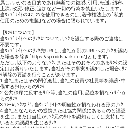
属し､いかなる目的であれ無断での複製､引用､転送､頒布､
上演､改変､修正､追加など一切の行為を禁止いたします｡
当ｳｪﾌﾞｻｲﾄのｺﾝﾃﾝﾂを使用できるのは､著作権法上の｢私的
使用のための複製｣などの場合に限られています｡
【ﾘﾝｸについて】
当ｳｪﾌﾞｻｲﾄへのﾘﾝｸについて､ﾘﾝｸを設定する際のご連絡は
不要です｡
当ｳｪﾌﾞｻｲﾄへのﾘﾝｸ先URLは､当社が別のURLへのﾘﾝｸを認め
た場合を除き｢https://sp.oddspark.com/｣とします｡
ただし､以下のようなﾘﾝｸ､またはそのおそれのあるﾘﾝｸの設
定はお断りいたします｡当社がその事実を認知した場合､ﾘﾝ
ｸ解除の要請を行うことがあります｡
1.当社またはその関係会社､当社の役員や社員等を誹謗･中
傷するｻｲﾄからのﾘﾝｸ
2.公共秩序に反するｻｲﾄ等､当社の信用､品位を損なうｻｲﾄか
らのﾘﾝｸ
3.ﾌﾚｰﾑﾘﾝｸなど､当ｳｪﾌﾞｻｲﾄの明確性が損なわれる形のﾘﾝｸ
4.当社となんらかの提携または協力関係にあるものと誤認
を生じ､または当社がﾘﾝｸ元のｻｲﾄを認知もしくは支持して
いるとの誤認を生じるﾘﾝｸ