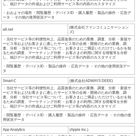
し、統計データの作成およびご利用サービス等の内容のカスタマイズ
・おおよその場所 ・閲覧履歴 ・デバイスID ・購入履歴 ・製品の操作 ・広告デ
ータ ・その他の使用状況データ
(株式会社ファンコミュニケーション
a8.net
ズ)
・当社サービス等の利便性向上、品質改善のための業務、調査、分析 ・新規サ
ービス等およびお客さまに適したサービス等の企画・開発のための業務、調
査、分析 ・当社サービス等について、お客さまにご満足いただけているかを知
るための調査、マーケティング分析 ・お客さまの利用に関する情報等を分析
し、統計データの作成およびご利用サービス等の内容のカスタマイズ
・閲覧履歴 ・デバイスID ・製品の操作 ・広告データ ・その他の使用状況デー
タ
Smart-C
(株式会社ADWAYS DEEE)
・当社サービス等の利便性向上、品質改善のための業務、調査、分析 ・新規サ
ービス等およびお客さまに適したサービス等の企画・開発のための業務、調
査、分析 ・当社サービス等について、お客さまにご満足いただけているかを知
るための調査、マーケティング分析 ・お客さまの利用に関する情報等を分析
し、統計データの作成およびご利用サービス等の内容のカスタマイズ
・閲覧履歴 ・デバイスID ・購入履歴 ・製品の操作 ・広告データ ・その他の使
用状況データ
App Analytics
(Apple Inc.)