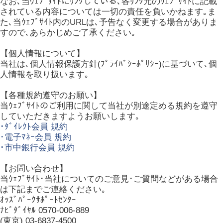
なお､当ｳｪﾌﾞｻｲﾄにﾘﾝｸしている､各ﾘﾝｸ元のｳｪﾌﾞｻｲﾄに記載
されている内容については一切の責任を負いかねます｡ま
た､当ｳｪﾌﾞｻｲﾄ内のURLは､予告なく変更する場合がありま
すので､あらかじめご了承ください｡
【個人情報について】
当社は､個人情報保護方針(ﾌﾟﾗｲﾊﾞｼｰﾎﾟﾘｼｰ)に基づいて､個
人情報を取り扱います｡
【各種規約遵守のお願い】
当ｳｪﾌﾞｻｲﾄのご利用に関して当社が別途定める規約を遵守
していただきますようお願いします｡
･ﾀﾞｲﾚｸﾄ会員 規約
･電子ﾏﾈｰ会員 規約
･市中銀行会員 規約
【お問い合わせ】
当ｳｪﾌﾞｻｲﾄ･当社についてのご意見･ご質問などがある場合
は下記までご連絡ください｡
ｵｯｽﾞﾊﾟｰｸｻﾎﾟｰﾄｾﾝﾀｰ
ﾅﾋﾞﾀﾞｲﾔﾙ 0570-006-889
(東京) 03-6837-4500