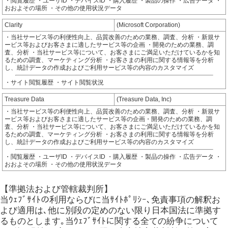
・閲覧履歴 ・ユーザID ・デバイスID ・購入履歴 ・製品の操作 ・広告データ ・
おおよその場所 ・その他の使用状況データ
Clarity
(Microsoft Corporation)
・当社サービス等の利便性向上、品質改善のための業務、調査、分析 ・新規サ
ービス等およびお客さまに適したサービス等の企画 ・開発のための業務、調
査、分析 ・当社サービス等について、お客さまにご満足いただけているかを知
るための調査、マーケティング分析 ・お客さまの利用に関する情報等を分析
し、統計データの作成およびご利用サービス等の内容のカスタマイズ
・サイト閲覧履歴 ・サイト閲覧状況
Treasure Data
(Treasure Data, Inc)
・当社サービス等の利便性向上、品質改善のための業務、調査、分析 ・新規サ
ービス等およびお客さまに適したサービス等の企画・開発のための業務、調
査、分析 ・当社サービス等について、お客さまにご満足いただけているかを知
るための調査、マーケティング分析 ・お客さまの利用に関する情報等を分析
し、統計データの作成およびご利用サービス等の内容のカスタマイズ
・閲覧履歴 ・ユーザID ・デバイスID ・購入履歴 ・製品の操作 ・広告データ ・
おおよその場所 ・その他の使用状況データ
【準拠法および管轄裁判所】
当ｳｪﾌﾞｻｲﾄの利用ならびに当ｻｲﾄﾎﾟﾘｼｰ､免責事項の解釈お
よび適用は､他に別段の定めのない限り日本国法に準拠す
るものとします｡当ｳｪﾌﾞｻｲﾄに関する全ての紛争について