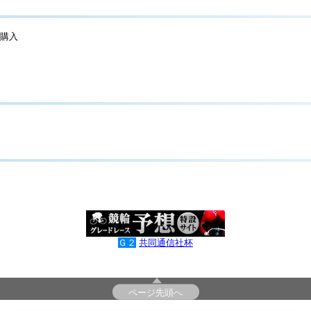
上購入
Ｇ２
共同通信社杯
ページ先頭へ