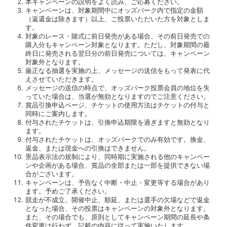
本キャンペーンの説明をよく読み、ご応募ください。
キャンペーンは、対象期間中にオッズパーク内で指定の金額
（返還金は除きます）以上、ご投票いただいた方を対象としま
す。
対象のレース・賭式に前日発売がある場合、その前日発売での
購入分もキャンペーン対象となります。ただし、対象期間の最
終日に発売される翌日分の前日発売については、キャンペーン
対象外となります。
厳正なる抽選を実施の上、メッセージの送信をもって発表に代
えさせていただきます。
メッセージの送信の時点で、オッズパーク投票会員の地位を失
っていた場合は、当選が無効となりますのでご注意ください。
賞品引換申込ページ、チケットの使用方法はチケットの付与と
同時にご案内します。
付与されたチケットは、引換申込期限を過ぎますと無効となり
ます。
付与されたチケットは、オッズパークでのみ有効です。換金、
返金、または現金への引換はできません。
景品表示法の規制により、同時期に実施される他のキャンペー
ンや企画がある場合、賞品の全部または一部を提供できない場
合がございます。
キャンペーンは、予告なく中断・中止・変更等する場合があり
ます。予めご了承ください。
競走が不成立、開催中止、順延、または選手の欠場などで返金
となった場合、その投票はキャンペーンの対象外となります。
また、その場合でも、原則としてキャンペーン期間の延長や条
件変更は行わず、記載の内容に従って実施いたします。