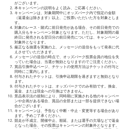
がございます。
本キャンペーンの説明をよく読み、ご応募ください。
キャンペーンは、対象期間中にオッズパーク内で指定の金額
（返還金は除きます）以上、ご投票いただいた方を対象としま
す。
対象のレース・賭式に前日発売がある場合、その前日発売での
購入分もキャンペーン対象となります。ただし、対象期間の最
終日に発売される翌日分の前日発売については、キャンペーン
対象外となります。
厳正なる抽選を実施の上、メッセージの送信をもって発表に代
えさせていただきます。
メッセージの送信の時点で、オッズパーク投票会員の地位を失
っていた場合は、当選が無効となりますのでご注意ください。
賞品引換申込ページ、チケットの使用方法はチケットの付与と
同時にご案内します。
付与されたチケットは、引換申込期限を過ぎますと無効となり
ます。
付与されたチケットは、オッズパークでのみ有効です。換金、
返金、または現金への引換はできません。
景品表示法の規制により、同時期に実施される他のキャンペー
ンや企画がある場合、賞品の全部または一部を提供できない場
合がございます。
キャンペーンは、予告なく中断・中止・変更等する場合があり
ます。予めご了承ください。
競走が不成立、開催中止、順延、または選手の欠場などで返金
となった場合、その投票はキャンペーンの対象外となります。