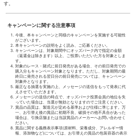
す。
キャンペーンに関する注意事項
今後、本キャンペーンと同様のキャンペーンを実施する可能性
がございます。
本キャンペーンの説明をよく読み、ご応募ください。
キャンペーンは、対象期間中にオッズパーク内で指定の金額
（返還金は除きます）以上、ご投票いただいた方を対象としま
す。
対象のレース・賭式に前日発売がある場合、その前日発売での
購入分もキャンペーン対象となります。ただし、対象期間の最
終日に発売される翌日分の前日発売については、キャンペーン
対象外となります。
厳正なる抽選を実施の上、メッセージの送信をもって発表に代
えさせていただきます。
メッセージの送信の時点で、オッズパーク投票会員の地位を失
っていた場合は、当選が無効となりますのでご注意ください。
賞品の品質は、製造元が定める基準および仕様に準じます。万
一、お引替え後の賞品に初期不良、破損その他不具合があった
場合は、引換店舗または当該賞品のメーカーへお問い合わせく
ださい。
賞品に関する義務表示事項(原材料、栄養成分、アレルギー情
報、添加物など)については、お引替えの賞品の包装容器の表示