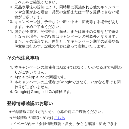
ラベルをご確認ください。
景品表示法の規制により、同時期に実施される他のキャンペー
ンや企画がある場合、賞品の全部または一部を提供できない場
合がございます。
キャンペーンは、予告なく中断・中止・変更等する場合があり
ます。予めご了承ください。
競走が不成立、開催中止、順延、または選手の欠場などで返金
となった場合、その投票はキャンペーンの対象外となります。
また、その場合でも、原則としてキャンペーン期間の延長や条
件変更は行わず、記載の内容に従って実施いたします。
その他注意事項
本キャンペーンの主催者はAppleではなく、いかなる形でも関わ
りがございません。
AppleはApple Inc.の商標です。
本キャンペーンの主催者はGoogleではなく、いかなる形でも関
わりがございません。
GoogleはGoogle LLCの商標です。
登録情報確認のお願い
※登録情報に誤りがないか、応募の前にご確認ください。
⇒登録情報の確認・変更は
こちら
マイページ内⇒「会員情報確認・変更」からも確認・変更できま