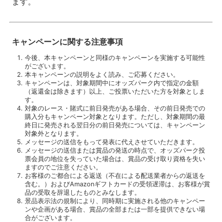
ます。
キャンペーンに関する注意事項
今後、本キャンペーンと同様のキャンペーンを実施する可能性
がございます。
本キャンペーンの説明をよく読み、ご応募ください。
キャンペーンは、対象期間中にオッズパーク内で指定の金額
（返還金は除きます）以上、ご投票いただいた方を対象としま
す。
対象のレース・賭式に前日発売がある場合、その前日発売での
購入分もキャンペーン対象となります。ただし、対象期間の最
終日に発売される翌日分の前日発売については、キャンペーン
対象外となります。
メッセージの送信をもって発表に代えさせていただきます。
メッセージの送信または賞品の発送の時点で、オッズパーク投
票会員の地位を失っていた場合は、賞品の受け取り資格を失い
ますのでご注意ください。
お客様のご都合による返送（不在による配送業者からの返送を
含む。）およびAmazonギフトカードの受領遅滞は、お客様が賞
品の受取を辞退したものとみなします。
景品表示法の規制により、同時期に実施される他のキャンペー
ンや企画がある場合、賞品の全部または一部を提供できない場
合がございます。