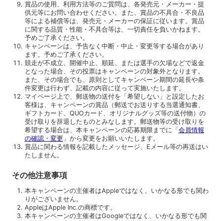
賞品の使用、利用方法等のご質問は、各発売元・メーカー・提
供元等にお問い合わせください。また、賞品の不具合・不良品
等による補償等は、発売元・メーカーの保証に従います。賞品
に関する品質・性能・不具合等は、一切責任を負いかねます。
予めご了承ください。
キャンペーンは、予告なく中断・中止・変更等する場合があり
ます。予めご了承ください。
競走が不成立、開催中止、順延、または選手の欠場などで返金
となった場合、その投票はキャンペーンの対象外となります。
また、その場合でも、原則としてキャンペーン期間の延長や条
件変更は行わず、記載の内容に従って実施いたします。
マイページ上で、郵送物の送付を「希望しない」と設定したお
客様は、キャンペーンの賞品（郵送でお送りする当選通知書、
ギフトカード、QUOカード、オリジナルグッズ等の送付物）の
受け取りを辞退したものとみなします。郵送物等の受け取りを
希望する場合は、本キャンペーンの応募期限までに「
会員情報
の確認・変更
」から変更をお願いいたします。
賞品に関わる情報を記載したメッセージ、Eメール等の再送はい
たしません。
その他注意事項
本キャンペーンの主催者はAppleではなく、いかなる形でも関わ
りがございません。
AppleはApple Inc.の商標です。
本キャンペーンの主催者はGoogleではなく、いかなる形でも関