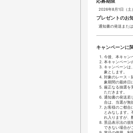
応募期限
2026年8月1日（土）
プレゼントのお
通知書の発送また
キャンペーンに
今後、本キャン
本キャンペーン
キャンペーンは
象とします。
対象のレース・
象期間の最終日
厳正なる抽選を
ただきます。
通知書の発送若
合は、当選が無
お客様のご都合
とみなします。
れ入りますが、
景品表示法の規
できない場合が
賞品の使用、利