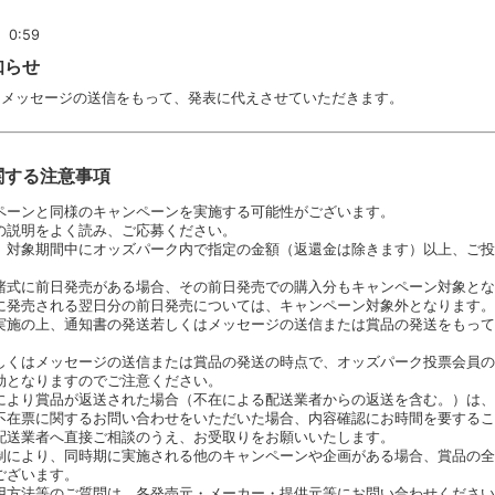
0:59
知らせ
はメッセージの送信をもって、発表に代えさせていただきます。
関する注意事項
ペーンと同様のキャンペーンを実施する可能性がございます。
の説明をよく読み、ご応募ください。
、対象期間中にオッズパーク内で指定の金額（返還金は除きます）以上、ご投
賭式に前日発売がある場合、その前日発売での購入分もキャンペーン対象とな
に発売される翌日分の前日発売については、キャンペーン対象外となります。
実施の上、通知書の発送若しくはメッセージの送信または賞品の発送をもって
しくはメッセージの送信または賞品の発送の時点で、オッズパーク投票会員の
効となりますのでご注意ください。
により賞品が返送された場合（不在による配送業者からの返送を含む。）は、
不在票に関するお問い合わせをいただいた場合、内容確認にお時間を要するこ
配送業者へ直接ご相談のうえ、お受取りをお願いいたします。
制により、同時期に実施される他のキャンペーンや企画がある場合、賞品の全
ございます。
用方法等のご質問は、各発売元・メーカー・提供元等にお問い合わせください