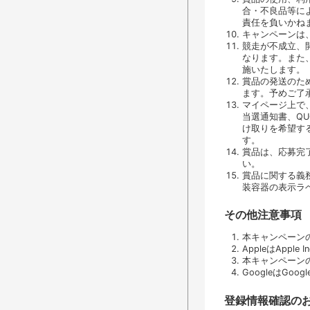
合・不良品等に
責任を負いかね
キャンペーンは
競走が不成立、
なります。また
施いたします。
賞品の発送のた
ます。予めご了
マイページ上で
当選通知書、Q
け取りを希望す
す。
賞品は、応募完
い。
賞品に関する義
装容器の表示ラ
その他注意事項
本キャンペーンの
AppleはApple
本キャンペーンの
GoogleはGoo
登録情報確認の