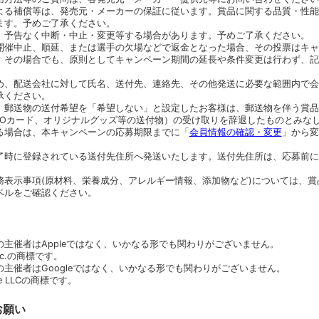
よる補償等は、発売元・メーカーの保証に従います。賞品に関する品質・性能
ます。予めご了承ください。
、予告なく中断・中止・変更等する場合があります。予めご了承ください。
開催中止、順延、または選手の欠場などで返金となった場合、その投票はキャ
、その場合でも、原則としてキャンペーン期間の延長や条件変更は行わず、記
め、配送会社に対して氏名、送付先、連絡先、その他発送に必要な範囲内で会
承ください。
、郵送物の送付希望を「希望しない」と設定したお客様は、郵送物を伴う賞品
UOカード、オリジナルグッズ等の送付物）の受け取りを辞退したものとみな
る場合は、本キャンペーンの応募期限までに「
会員情報の確認・変更
」から変
了時に登録されている送付先住所へ発送いたします。送付先住所は、応募前に
務表示事項(原材料、栄養成分、アレルギー情報、添加物など)については、賞
ベルをご確認ください。
主催者はAppleではなく、いかなる形でも関わりがございません。
 Inc.の商標です。
主催者はGoogleではなく、いかなる形でも関わりがございません。
gle LLCの商標です。
お願い