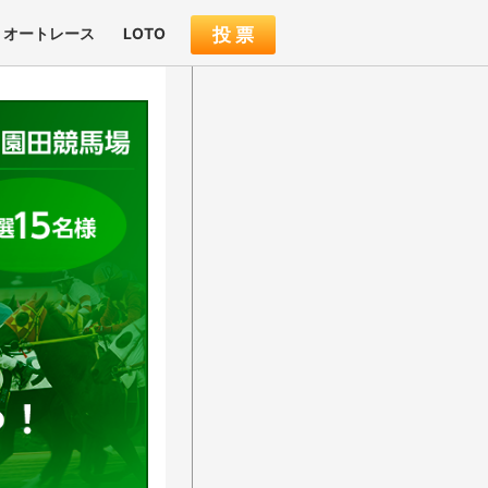
オートレース
LOTO
投 票