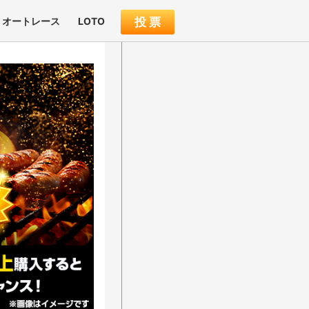
オートレース
LOTO
投 票