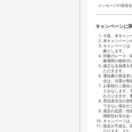
メッセージの送信
キャンペーンに
今後、本キャン
本キャンペーン
キャンペーンは
象とします。
対象のレース・
象期間の最終日
厳正なる抽選を
ただきます。
通知書の発送若
合は、当選が無
お客様のご都合
とみなします。
れ入りますが、
景品表示法の規
できない場合が
賞品の品質・性
期限切れ等があ
キャンペーンは
競走が不成立、
なります。また