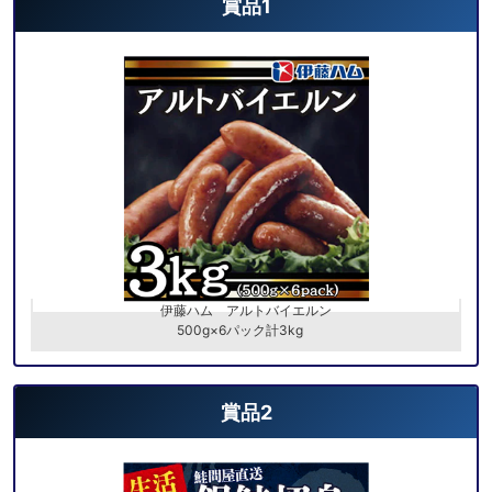
賞品1
伊藤ハム アルトバイエルン
500g×6パック計3kg
賞品2