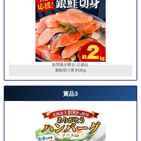
鮭問屋が贈る! 正規品
銀鮭切り身 約2kg
賞品3