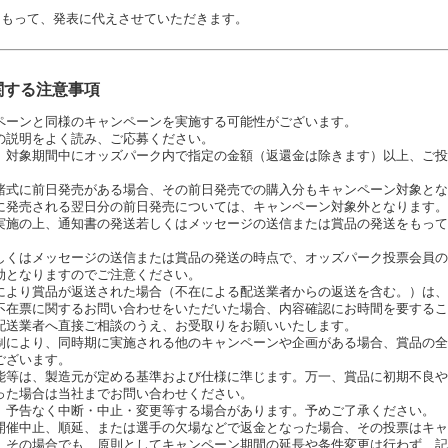
をもって、発表に代えさせていただきます。
関する注意事項
ペーンと同様のキャンペーンを実施する可能性がございます。
の説明をよく読み、ご応募ください。
、対象期間中にオッズパーク内で指定の金額（返還金は除きます）以上、ご投
賭式に前日発売がある場合、その前日発売での購入分もキャンペーン対象とな
に発売される翌日分の前日発売については、キャンペーン対象外となります。
実施の上、通知書の発送若しくはメッセージの送信または賞品の発送をもって
しくはメッセージの送信または賞品の発送の時点で、オッズパーク投票会員の
効となりますのでご注意ください。
により賞品が返送された場合（不在による配送業者からの返送を含む。）は、
不在票に関するお問い合わせをいただいた場合、内容確認にお時間を要するこ
配送業者へ直接ご相談のうえ、お受取りをお願いいたします。
制により、同時期に実施される他のキャンペーンや企画がある場合、賞品の全
ございます。
能等は、製造元が定める基準および仕様に準じます。万一、賞品に初期不良や
った場合は当社までお問い合わせください。
、予告なく中断・中止・変更等する場合があります。予めご了承ください。
開催中止、順延、または選手の欠場などで返金となった場合、その投票はキャ
、その場合でも、原則としてキャンペーン期間の延長や条件変更は行わず、記