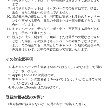
付与されたチケットは、引換申込期限を過ぎますと無効となり
ます。
付与されたチケットは、オッズパークでのみ有効です。換金、
返金、または現金への引換はできません。
景品表示法の規制により、同時期に実施される他のキャンペー
ンや企画がある場合、賞品の全部または一部を提供できない場
合がございます。
キャンペーンは、予告なく中断・中止・変更等する場合があり
ます。予めご了承ください。
競走が不成立、開催中止、順延、または選手の欠場などで返金
となった場合、その投票はキャンペーンの対象外となります。
また、その場合でも、原則としてキャンペーン期間の延長や条
件変更は行わず、記載の内容に従って実施いたします。
その他注意事項
本キャンペーンの主催者はAppleではなく、いかなる形でも関わ
りがございません。
AppleはApple Inc.の商標です。
本キャンペーンの主催者はGoogleではなく、いかなる形でも関
わりがございません。
GoogleはGoogle LLCの商標です。
登録情報確認のお願い
※登録情報に誤りがないか、応募の前にご確認ください。