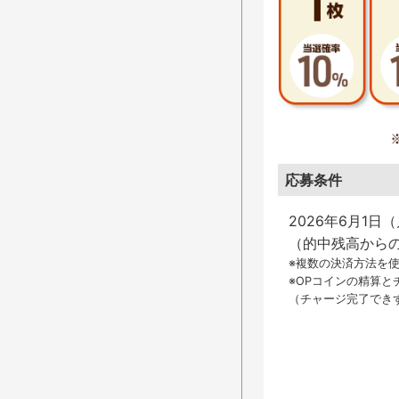
応募条件
2026年6月1日（
（的中残高から
※複数の決済方法を
※OPコインの精算と
（チャージ完了でき