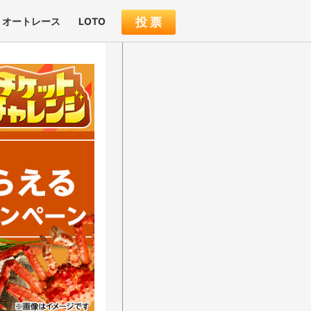
オートレース
LOTO
投 票